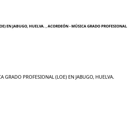
E) EN JABUGO, HUELVA. , ACORDEÓN - MÚSICA GRADO PROFESIONAL
ICA GRADO PROFESIONAL (LOE) EN JABUGO, HUELVA.